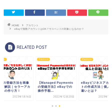
HOME
アカウント
eBayで複数アカウントはOK？サスペンドの対象になるのか？
RELATED POST
ウント
アカウント
アカウント
Bayの登録方法を画像
【Managed Payments
eBayビジネスアカ
全て解説｜セラーアカ
の登録方法】eBayでの
トの作成方法｜個人
ントの作り方！
操作手順...
違いとは？
2023年1月16日
2022年12月20日
2023年1