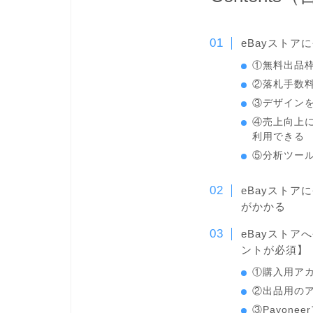
eBayストア
①無料出品
②落札手数
③デザイン
④売上向上
利用できる
⑤分析ツー
eBayストア
がかかる
eBayストア
ントが必須】
①購入用ア
②出品用の
③Payone