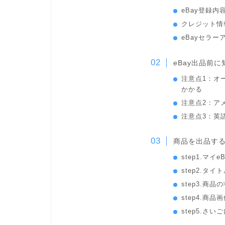
eBay登録内
クレジット情
eBayセラ
eBay出品前
注意点1：オ
かかる
注意点2：ア
注意点3：英
商品を出品する
step1.マイ
step2.タ
step3.商
step4.商
step5.さ