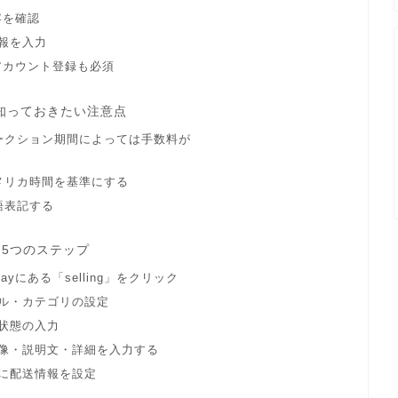
容を確認
報を入力
ーアカウント登録も必須
に知っておきたい注意点
ークション期間によっては手数料が
メリカ時間を基準にする
語表記する
5つのステップ
eBayにある「selling」をクリック
イトル・カテゴリの設定
品の状態の入力
品画像・説明文・詳細を入力する
いごに配送情報を設定