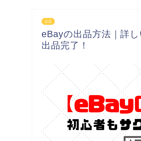
出品
eBayの出品方法｜詳
出品完了！