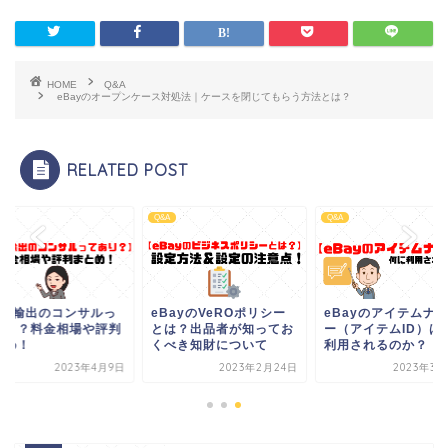
HOME
Q&A
eBayのオープンケース対処法｜ケースを閉じてもらう方法とは？
RELATED POST
Q&A
Q&A
Bay輸出のコンサルっ
eBayのVeROポリシー
eBayのアイテムナ
あり？料金相場や評判
とは？出品者が知ってお
ー（アイテムID）は
とめ！
くべき知財について
利用されるのか？
2023年4月9日
2023年2月24日
2023年3月