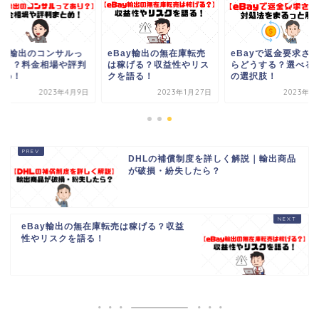
Bay輸出のコンサルっ
eBay輸出の無在庫転売
eBayで返金要求さ
あり？料金相場や評判
は稼げる？収益性やリス
らどうする？選べる
とめ！
クを語る！
の選択肢！
2023年4月9日
2023年1月27日
2023年2
DHLの補償制度を詳しく解説｜輸出商品
が破損・紛失したら？
eBay輸出の無在庫転売は稼げる？収益
性やリスクを語る！