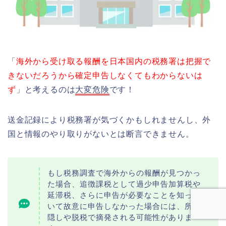
「
海外から受け取る報酬を日本国内の税務署は把握で
きないだろうから確定申告しなくてもわからないは
ず
」と考えるのは
大変危険
です！
送金記録により税務署が気づくかもしれませんし、外
国と情報のやり取りがないとは断言できません。
もし税務調査で海外からの報酬が見つかっ
た場合、追徴課税として過少申告加算税や
延滞税、さらに申告が必要なことを知って
いて故意に申告しなかった場合には、所得
隠しや脱税で摘発される可能性がありま