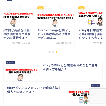
出品
出品
Bayで同じ商品を出品
FileExchangeは終了し
eBayを日本語で出
るのは規約違反？重複
た？eBay出品の代替サ
る事前準備｜英語が
ェックの必要性は？
ービスはあ...
らなくても大丈夫！
2022年12月29日
2023年3月8日
2022年12月
eBayのMPNとは製造番号のこと？意味
や調べ方を紹介！
eBayビジネスアカウントの作成方法｜
個人との違いとは？