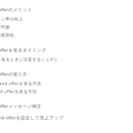
 offerのメリット
ョン率の向上
が可能
の差別化
 offerを送るタイミング
ferを送るときに注意すること3つ
offerの送り方
nd offerを送る方法
d offerを送る方法
 offerメッセージ例文
d offerを設定して売上アップ